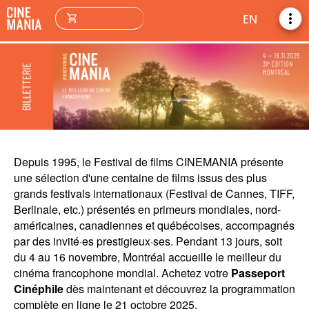
more_vert
shopping_cart
EN
Depuis 1995, le Festival de films CINEMANIA présente
une sélection d'une centaine de films issus des plus
grands festivals internationaux (Festival de Cannes, TIFF,
Berlinale, etc.) présentés en primeurs mondiales, nord-
américaines, canadiennes et québécoises, accompagnés
par des invité·es prestigieux·ses. Pendant 13 jours, soit
du 4 au 16 novembre, Montréal accueille le meilleur du
cinéma francophone mondial. Achetez votre
Passeport
Cinéphile
dès maintenant et découvrez la programmation
complète en ligne le 21 octobre 2025.