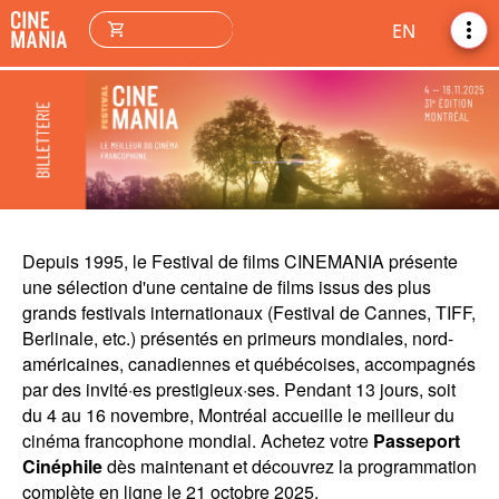
more_vert
shopping_cart
EN
Depuis 1995, le Festival de films CINEMANIA présente
une sélection d'une centaine de films issus des plus
grands festivals internationaux (Festival de Cannes, TIFF,
Berlinale, etc.) présentés en primeurs mondiales, nord-
américaines, canadiennes et québécoises, accompagnés
par des invité·es prestigieux·ses. Pendant 13 jours, soit
du 4 au 16 novembre, Montréal accueille le meilleur du
cinéma francophone mondial. Achetez votre
Passeport
Cinéphile
dès maintenant et découvrez la programmation
complète en ligne le 21 octobre 2025.