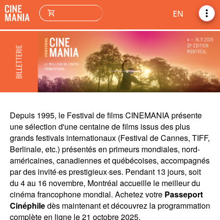
more_vert
shopping_cart
EN
Depuis 1995, le Festival de films CINEMANIA présente
une sélection d'une centaine de films issus des plus
grands festivals internationaux (Festival de Cannes, TIFF,
Berlinale, etc.) présentés en primeurs mondiales, nord-
américaines, canadiennes et québécoises, accompagnés
par des invité·es prestigieux·ses. Pendant 13 jours, soit
du 4 au 16 novembre, Montréal accueille le meilleur du
cinéma francophone mondial. Achetez votre
Passeport
Cinéphile
dès maintenant et découvrez la programmation
complète en ligne le 21 octobre 2025.