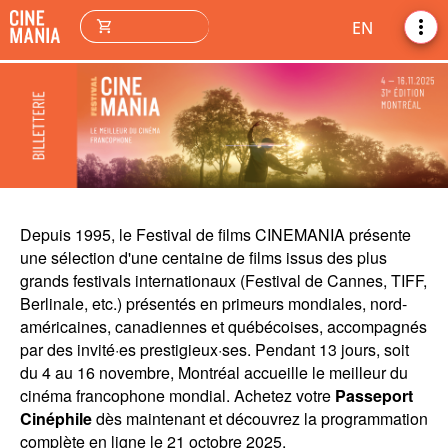
more_vert
shopping_cart
EN
Depuis 1995, le Festival de films CINEMANIA présente
une sélection d'une centaine de films issus des plus
grands festivals internationaux (Festival de Cannes, TIFF,
Berlinale, etc.) présentés en primeurs mondiales, nord-
américaines, canadiennes et québécoises, accompagnés
par des invité·es prestigieux·ses. Pendant 13 jours, soit
du 4 au 16 novembre, Montréal accueille le meilleur du
cinéma francophone mondial. Achetez votre
Passeport
Cinéphile
dès maintenant et découvrez la programmation
complète en ligne le 21 octobre 2025.