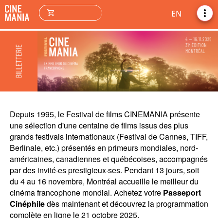
more_vert
shopping_cart
EN
Depuis 1995, le Festival de films CINEMANIA présente
une sélection d'une centaine de films issus des plus
grands festivals internationaux (Festival de Cannes, TIFF,
Berlinale, etc.) présentés en primeurs mondiales, nord-
américaines, canadiennes et québécoises, accompagnés
par des invité·es prestigieux·ses. Pendant 13 jours, soit
du 4 au 16 novembre, Montréal accueille le meilleur du
cinéma francophone mondial. Achetez votre
Passeport
Cinéphile
dès maintenant et découvrez la programmation
complète en ligne le 21 octobre 2025.