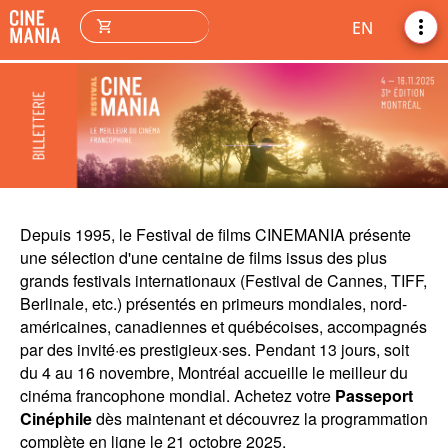
more_vert
shopping_cart
EN
Depuis 1995, le Festival de films CINEMANIA présente
une sélection d'une centaine de films issus des plus
grands festivals internationaux (Festival de Cannes, TIFF,
Berlinale, etc.) présentés en primeurs mondiales, nord-
américaines, canadiennes et québécoises, accompagnés
par des invité·es prestigieux·ses. Pendant 13 jours, soit
du 4 au 16 novembre, Montréal accueille le meilleur du
cinéma francophone mondial. Achetez votre
Passeport
Cinéphile
dès maintenant et découvrez la programmation
complète en ligne le 21 octobre 2025.